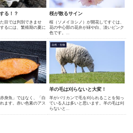
する！？
桜が散るサイン
た目では判別できませ
桜（ソメイヨシノ）が開花してすぐは、
するには、繁殖期の夏に
花の中心部の花弁が緑や白、淡いピンク
色です。...
自然・生物
羊の毛は刈らないと大変！
赤身魚」ではなく、「白
羊がバリカンで毛を刈られることを知っ
れます。赤い色素のアス
ている人は多いと思います。羊の毛は刈
らないと...