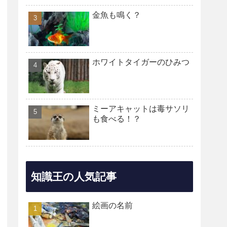
金魚も鳴く？
ホワイトタイガーのひみつ
ミーアキャットは毒サソリ
も食べる！？
知識王の人気記事
絵画の名前