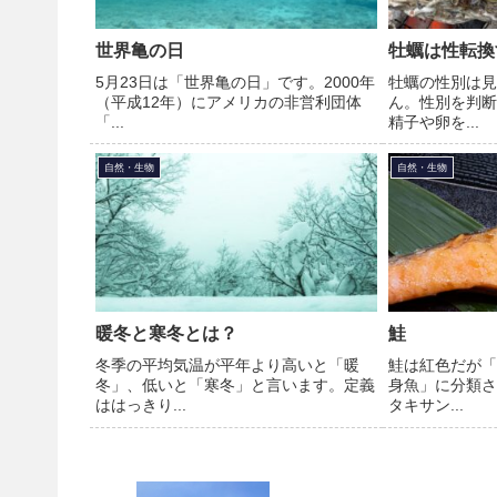
世界亀の日
牡蠣は性転換
5月23日は「世界亀の日」です。2000年
牡蠣の性別は見
（平成12年）にアメリカの非営利団体
ん。性別を判断
「...
精子や卵を...
自然・生物
自然・生物
暖冬と寒冬とは？
鮭
冬季の平均気温が平年より高いと「暖
鮭は紅色だが「
冬」、低いと「寒冬」と言います。定義
身魚」に分類さ
ははっきり...
タキサン...