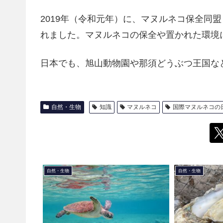
2019年（令和元年）に、マヌルネコ保全同盟
れました。マヌルネコの保全や置かれた環境
日本でも、旭山動物園や那須どうぶつ王国な
自然・生物
知識
マヌルネコ
国際マヌルネコの
自然・生物
自然・生物