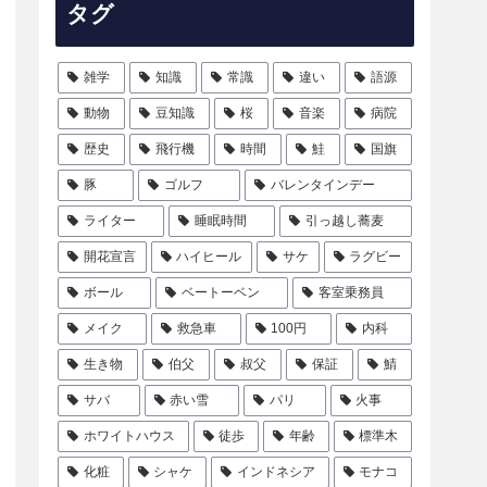
タグ
雑学
知識
常識
違い
語源
動物
豆知識
桜
音楽
病院
歴史
飛行機
時間
鮭
国旗
豚
ゴルフ
バレンタインデー
ライター
睡眠時間
引っ越し蕎麦
開花宣言
ハイヒール
サケ
ラグビー
ボール
ベートーベン
客室乗務員
メイク
救急車
100円
内科
生き物
伯父
叔父
保証
鯖
サバ
赤い雪
パリ
火事
ホワイトハウス
徒歩
年齢
標準木
化粧
シャケ
インドネシア
モナコ