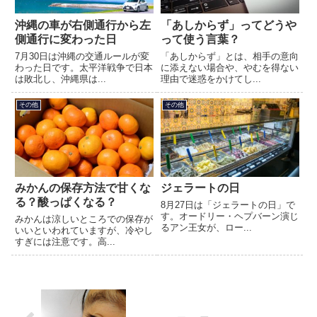
沖縄の車が右側通行から左
「あしからず」ってどうや
側通行に変わった日
って使う言葉？
7月30日は沖縄の交通ルールが変
「あしからず」とは、相手の意向
わった日です。太平洋戦争で日本
に添えない場合や、やむを得ない
は敗北し、沖縄県は...
理由で迷惑をかけてし...
その他
その他
みかんの保存方法で甘くな
ジェラートの日
る？酸っぱくなる？
8月27日は「ジェラートの日」で
す。オードリー・ヘプバーン演じ
みかんは涼しいところでの保存が
るアン王女が、ロー...
いいといわれていますが、冷やし
すぎには注意です。高...