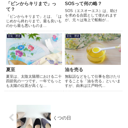
「ピンからキリまで」っ
SOSって何の略？
て？
SOS（エスオーエス）は、助け
を求める合図として使われます
「ピンからキリまで」とは、「は
が、元々は海上で船舶が...
じめから終わりまで。最も良いも
のから最も悪いものま...
文化・歴史
文化・歴史
夏至
油を売る
夏至は、太陰太陽暦における二十
無駄話などをして仕事を怠けたり
四節気の一つです。一年でもっと
することを「油を売る」といいま
も太陽の位置が高くな...
すが、由来は江戸時代...
くつの日