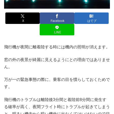
X
Facebook
はてブ
LINE
飛行機が夜間に離着陸する時には機内の照明が消えます。
窓の外の夜景が綺麗に見えるようにとの理由ではありませ
ん。
万が一の緊急事態の際に、乗客の目を慣らしておくためで
す。
飛行機のトラブルは離陸後3分間と着陸前8分間に発生す
る確率が高く、夜間フライト時にトラブルが起きてしまう
と、明るい機内から暗い機外に出なくてはいけないので目