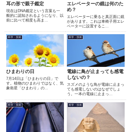
耳の形で親子鑑定
エレベーターの鏡は何のた
め？
現在はDNA鑑定という言葉も一
般的に認知されるようになり、以
エレベーターに乗ると真正面に鏡
前に比べて精度も高ま...
があります。これは車椅子用エレ
ベーターに設置するこ...
科学・技術
科学・技術
ひまわりの日
電線に鳥が止まっても感電
しないの？
7月14日は「ひまわりの日」で
す。植物のひまわりではなく、気
スズメのような鳥が電線に止まっ
象衛星「ひまわり」の...
ても感電しないのはなぜでしょ
う。一本の電線に止まっ...
科学・技術
科学・技術