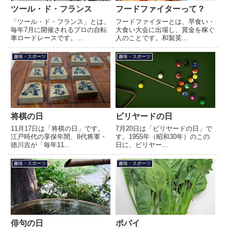
ツール・ド・フランス
フードファイターって？
「ツール・ド・フランス」とは、
フードファイターとは、早食い・
毎年7月に開催されるプロの自転
大食い大会に出場し、賞金を稼ぐ
車ロードレースです。...
人のことです。和製英...
趣味・スポーツ
趣味・スポーツ
将棋の日
ビリヤードの日
11月17日は「将棋の日」です。
7月20日は「ビリヤードの日」で
江戸時代の享保年間、8代将軍・
す。1955年（昭和30年）のこの
徳川吉が「毎年11...
日に、ビリヤー...
趣味・スポーツ
趣味・スポーツ
俳句の日
ポパイ