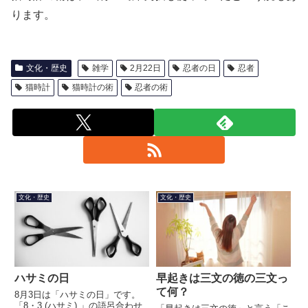
ります。
文化・歴史
雑学
2月22日
忍者の日
忍者
猫時計
猫時計の術
忍者の術
文化・歴史
文化・歴史
ハサミの日
早起きは三文の徳の三文っ
て何？
8月3日は「ハサミの日」です。
「8・3 (ハサミ) 」の語呂合わせ