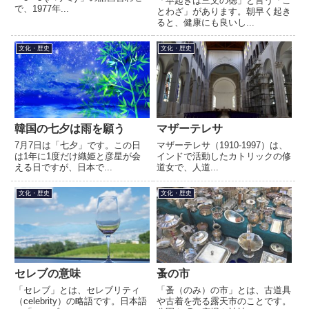
「早起きは三文の徳」と言う「こ
で、1977年...
とわざ」があります。朝早く起き
ると、健康にも良いし...
文化・歴史
文化・歴史
韓国の七夕は雨を願う
マザーテレサ
7月7日は「七夕」です。この日
マザーテレサ（1910-1997）は、
は1年に1度だけ織姫と彦星が会
インドで活動したカトリックの修
える日ですが、日本で...
道女で、人道...
文化・歴史
文化・歴史
セレブの意味
蚤の市
「セレブ」とは、セレブリティ
「蚤（のみ）の市」とは、古道具
（celebrity）の略語です。日本語
や古着を売る露天市のことです。