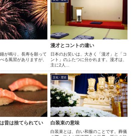
漫才とコントの違い
鐘が鳴り、長寿を願って
日本のお笑いは、大きく「漫才」と「コ
べる風習がありますが、
ント」のふたつに分かれます。漫才は、
主に2人...
文化・歴史
は昔は捨てられてい
白装束の意味
白装束とは、白い和服のことです。葬儀