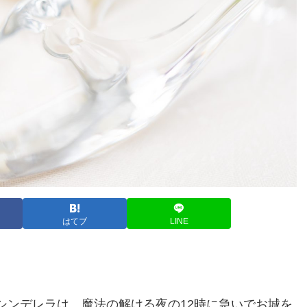
はてブ
LINE
シンデレラは、魔法の解ける夜の12時に急いでお城を