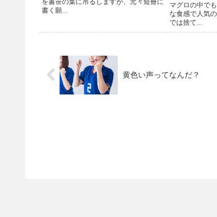
を書笹の葉に吊るしますが、元々短冊に
マグロの中でも
書く願...
な食感で人気の
では捨て...
黄色い声ってなんだ？