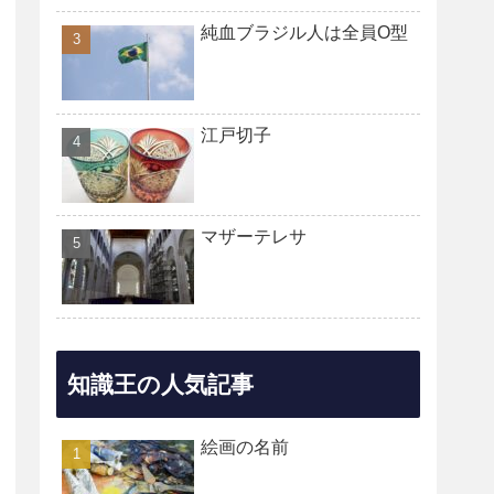
純血ブラジル人は全員O型
江戸切子
マザーテレサ
知識王の人気記事
絵画の名前