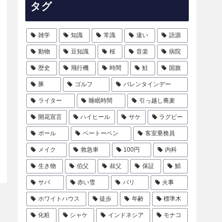
タグ
雑学
知識
常識
違い
語源
動物
豆知識
桜
音楽
病院
歴史
飛行機
時間
鮭
国旗
豚
ゴルフ
バレンタインデー
ライター
睡眠時間
引っ越し蕎麦
開花宣言
ハイヒール
サケ
ラグビー
ボール
ベートーベン
客室乗務員
メイク
救急車
100円
内科
生き物
伯父
叔父
保証
鯖
サバ
赤い雪
パリ
火事
ホワイトハウス
徒歩
年齢
標準木
化粧
シャケ
インドネシア
モナコ