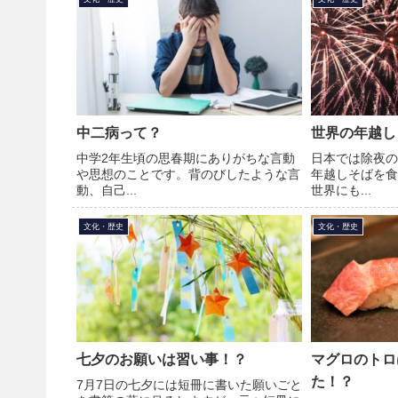
中二病って？
世界の年越し
中学2年生頃の思春期にありがちな言動
日本では除夜の
や思想のことです。背のびしたような言
年越しそばを食
動、自己...
世界にも...
文化・歴史
文化・歴史
七夕のお願いは習い事！？
マグロのトロ
た！？
7月7日の七夕には短冊に書いた願いごと