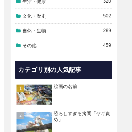
320
生活・健康
502
文化・歴史
289
自然・生物
459
その他
カテゴリ別の人気記事
絵画の名前
恐ろしすぎる拷問「ヤギ責
め」