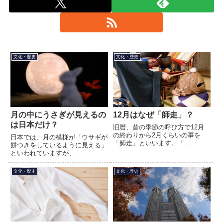
文化・歴史
文化・歴史
月の中にうさぎが見えるの
12月はなぜ「師走」？
は日本だけ？
旧暦、昔の季節の呼び方で12月
の終わりから2月くらいの事を
日本では、月の模様が「ウサギが
「師走」といいます。「...
餅つきをしているように見える」
といわれていますが、...
文化・歴史
文化・歴史