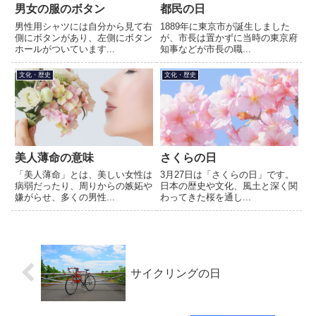
男女の服のボタン
都民の日
男性用シャツには自分から見て右
1889年に東京市が誕生しました
側にボタンがあり、左側にボタン
が、市長は置かずに当時の東京府
ホールがついています...
知事などが市長の職...
文化・歴史
文化・歴史
美人薄命の意味
さくらの日
「美人薄命」とは、美しい女性は
3月27日は「さくらの日」です。
病弱だったり、周りからの嫉妬や
日本の歴史や文化、風土と深く関
嫌がらせ、多くの男性...
わってきた桜を通し...
サイクリングの日