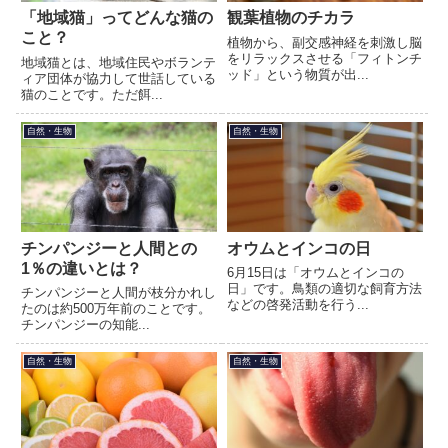
「地域猫」ってどんな猫の
観葉植物のチカラ
こと？
植物から、副交感神経を刺激し脳
をリラックスさせる「フィトンチ
地域猫とは、地域住民やボランテ
ッド」という物質が出...
ィア団体が協力して世話している
猫のことです。ただ餌...
自然・生物
自然・生物
チンパンジーと人間との
オウムとインコの日
1％の違いとは？
6月15日は「オウムとインコの
日」です。鳥類の適切な飼育方法
チンパンジーと人間が枝分かれし
などの啓発活動を行う...
たのは約500万年前のことです。
チンパンジーの知能...
自然・生物
自然・生物