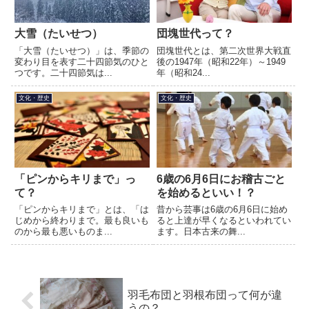
大雪（たいせつ）
団塊世代って？
「大雪（たいせつ）」は、季節の
団塊世代とは、第二次世界大戦直
変わり目を表す二十四節気のひと
後の1947年（昭和22年）～1949
つです。二十四節気は...
年（昭和24...
文化・歴史
文化・歴史
「ピンからキリまで」っ
6歳の6月6日にお稽古ごと
て？
を始めるといい！？
「ピンからキリまで」とは、「は
昔から芸事は6歳の6月6日に始め
じめから終わりまで。最も良いも
ると上達が早くなるといわれてい
のから最も悪いものま...
ます。日本古来の舞...
羽毛布団と羽根布団って何が違
うの？