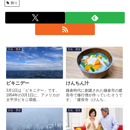
飾り
文化・歴史
文化・歴史
ビキニデー
けんちん汁
3月1日は「ビキニデー」です。
鎌倉時代に創建された鎌倉市の建
1954年の3月1日に、アメリカが
長寺で修行僧が作っていたそうで
太平洋ビキニ環礁...
す。「建長寺（けんち...
文化・歴史
文化・歴史