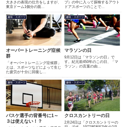
大きさの表現の仕方をしますが、
ブ）の中に入って探検するアウト
東京ドーム1個分の面...
ドアスポーツのことで...
趣味・スポーツ
趣味・スポーツ
オーバートレーニング症候
マラソンの日
群
9月12日は「マラソンの日」で
す。紀元前450年のこの日、「マ
「オーバートレーニング症候群」
ラソン」の言葉の由...
とは、スポーツなどによって生じ
た疲労が十分に回復し...
趣味・スポーツ
趣味・スポーツ
バスケ選手の背番号に1～
クロスカントリーの日
３は使えない！？
2月24日は「クロスカントリーの
日」です。1977(昭和52)年の2月