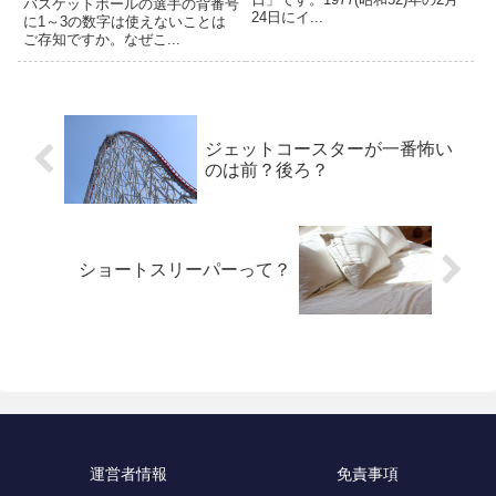
バスケットボールの選手の背番号
24日にイ...
に1～3の数字は使えないことは
ご存知ですか。なぜこ...
ジェットコースターが一番怖い
のは前？後ろ？
ショートスリーパーって？
運営者情報
免責事項