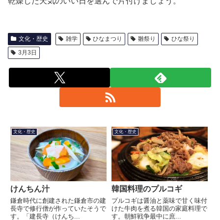
乾燥した天気のいい日を選んで片付けましょう。
文化・歴史
雑学
ひなまつり
雛祭り
ひな祭り
3月3日
文化・歴史
文化・歴史
けんちん汁
韓国料理のプルコギ
鎌倉時代に創建された鎌倉市の建
プルコギは醤油と薬味で甘く味付
長寺で修行僧が作っていたそうで
けた牛肉を煮る韓国の家庭料理で
す。「建長寺（けんち...
す。朝鮮戦争最中に庶...