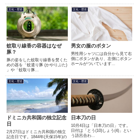
文化・歴史
文化・歴史
蚊取り線香の容器はなぜ
男女の服のボタン
豚？
男性用シャツには自分から見て右
側にボタンがあり、左側にボタン
豚の姿をした蚊取り線香を焚くた
ホールがついています...
めの器を「蚊遣り豚 (かやりぶた)
」や「蚊取り豚...
文化・歴史
文化・歴史
ドミニカ共和国の独立記念
日本刀の日
日
10月4日は「日本刀の日」です。
日付は「とう(10)しょう(4)」とい
2月27日はドミニカ共和国の独立
う語呂合わ...
記念日です。1844年(天保15年)の