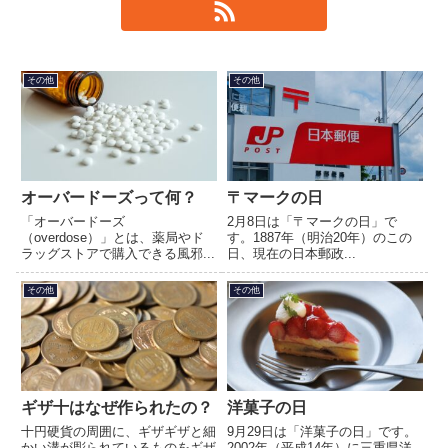
その他
その他
オーバードーズって何？
〒マークの日
「オーバードーズ
2月8日は「〒マークの日」で
（overdose）」とは、薬局やド
す。1887年（明治20年）のこの
ラッグストアで購入できる風邪...
日、現在の日本郵政...
その他
その他
ギザ十はなぜ作られたの？
洋菓子の日
十円硬貨の周囲に、ギザギザと細
9月29日は「洋菓子の日」です。
かい溝が彫られているものをギザ
2002年（平成14年）に三重県洋