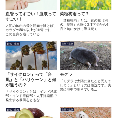
血管ってすごい！血液って
菜種梅雨って？
すごい！
「菜種梅雨」とは、菜の花（別
名、菜種）の咲く3月下旬から4
人間の体内の骨と筋肉を除けば、
月上旬にかけて降り続く...
カラダの80％以上が血管です。
この全身を巡っている...
自然・生物
自然・生物
「サイクロン」って「台
モグラ
風」と「ハリケーン」と何
「モグラは太陽に当たると死んで
が違うの？
しまう」というのは俗説です。実
際に地中で生きている...
「サイクロン」とは、インド洋北
部・インド洋南部・太平洋南部で
発生する暴風をともな...
自然・生物
自然・生物